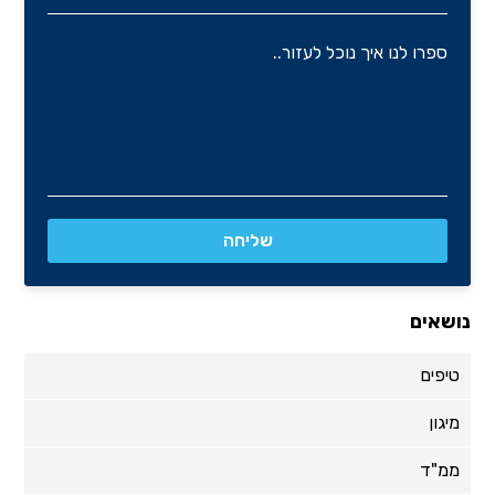
נושאים
טיפים
מיגון
ממ"ד