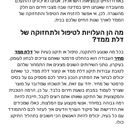
באורח החיים ובמציאות הישראלית. אנחנו לא יכולים להתעלם
מהעובדה שאנחנו חיים במדינה שבה מצבי חירום הם חלק
מהשגרה. לכן, אי אפשר להזניח את הטיפול והתחזוקה של
הממד לאורך שנות החיים שלכם בבית.
מה הן העלויות לטיפול ולתחזוקה של
דלת ממד?
בכל מה שנוגע להתקנה, טיפול או תיקון בעיות של
דלת ממד
מחיר
העבודה הוא בהחלט פרמטר שאתם צריכים לבחון לעומק.
בעיקרון, נותני השירותים השונים מציגים את התמחור שלהם
לטובת עבודות תיקון דלת ממד או קיצור דלת ממד, כך שאתם
יכולים לבחור את הפתרון הנכון ביותר לכם מספיק גם על בסיס
פרמטר של מחיר. יחד עם זאת, אל תשכחו שמדובר על מוצר
שצריך לעמוד במבחן בשעת חירום בלבד. על כן, הרמה הטכנית
והמקצועית של התיקון שאותו אתם רוצים לקבל, חייבת להיות
רמה גבוהה במיוחד. אנשי מקצוע עם המלצות, כאלו שמכירים
את הדרישות של פיקוד העורף ויודעים איך לעזור לכם להתמודד
עם כל בעיה, יכולים להיות האנשים הכי חשובים בתהליך התיקון
כולו.