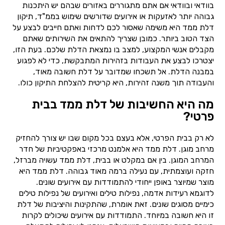
בוודאי ובוודאי אם אתם מתגוררים באזורים שבהם יש היתכנות
גבוהה יותר לאזעקות או אירועים שדורשים שימוש בממ"ד, תיקון
דלת ממד היא משימה שאסור לכם לדחות ואתם חייבים לבצע על
הצד הטוב ביותר. כמובן שצריך להתאים את השירותים שאתם
מקבלים אנשי המקצוע, למצב בו נמצאת הדלת שלכם. בעת הזו,
יצטרכו לבצע את העבודות בזהירות המתבקשת, כדי לא לפגוע
במבנה הדלת. אל תשכחו שמדובר על דלת חשובה מאוד,
והעבודה תוך משנה זהירות, היא קריטית להצלחת התיקון כולו.
מה היא החשיבות של דלת ממד בבית
פרטי?
לא רק בבית הפרטי, אלא בעצם בכל מקום שבו יש צורך להחזיק
מרחב מוגן. דלת ממד היא אלמנט מרכזי באפקטיביות של חדר
המרחב המוגן. בין אם במקלט או בבית, דלת ממד עשויה מברזל,
חזקה ועוצמתית, עם נעילה ברמה מאוד גבוהה. דלת ממד היא
מוצר שמיוצר באופן ייחודי להתמודדות עם אירועים שונים.
לדוגמא רעידות אדמה, נפילות טילים ואירועים של נפילות טילים
כימיים מסוגים שונים. זאת אומרת, שהתקינות והיציבות של דלת
זו היא חשובה במיוחד. התמודדות עם אירועים שיכולים לקרות