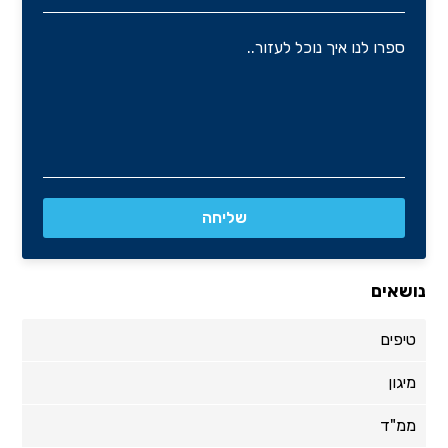
נושאים
טיפים
מיגון
ממ"ד